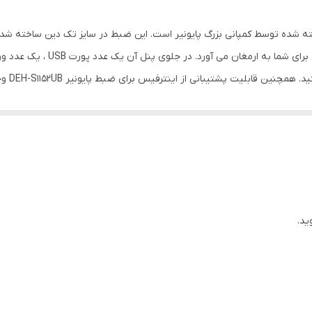
قرمز یا آبی
یونیر DEH-S1152UB جدیدترین محصول 2019 ساخته شده توسط کمپانی بزرگ پایونیر است. این ضبط در سایز
۵۰ وات وات
می توان
۱۸۰×۱۸۰×۵۰ ۰.۴ سانتی‌متر
رادیو
اندروید
نمایشگر نقطه ای-ماتریکسی (Dot-Matrix Display)
ید.