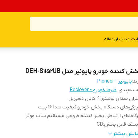
یت مشتریان
مقاله
ش کننده خودرو پایونیر مدل DEH-S1152UB
ند:
پایونیر - Pioneer
ته‌بندی
:
ضبط خودرو - Reciever
زان صدای تولیدی
:
۴ کانال دسی‌بل
ژگی‌های دستگاه پخش خودرو
:
کیفیت صدا ۱۶ بیت
گاه‌های ارتباطی پخش‌کننده
:
خروجی مستقیم ساب ووفر
یسک قابل پخش
:
CD
ر پس زمینه
:
قرمز یا آبی
مایش بیشتر