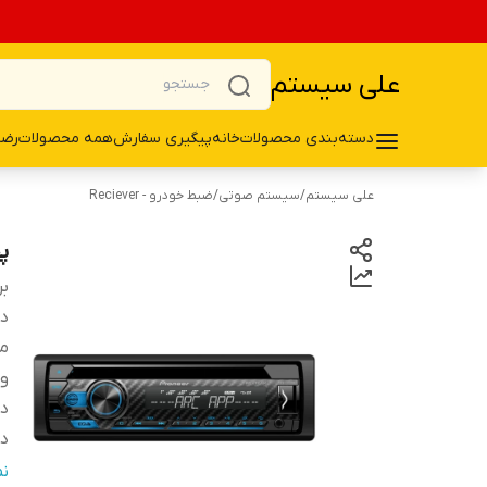
علی سیستم
دسته‌بندی محصولات
خانه
پیگیری سفارش
همه محصولات
رضا
علی سیستم
/
سیستم صوتی
/
ضبط خودرو - Reciever
پخ
بر
دس
می
وی
در
د
نو
ن