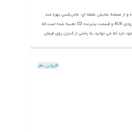
 تک دین ساخته شده و از صفحه نمایش نقطه ای- ماتریکسی بهره مند
است . نور دکمه های قرمز و آبی پنل جذابیت دو چندانی برای شما به ارمغان می آورد. در جلوی پنل آن یک عدد پورت USB ، یک عدد ورودی AUX و قسمت پذیرنده CD تعبیه شده است که
ید به طروق مختلف فایل صوتی خود را پخش کنید. همچنین قابلیت پشتیبانی از اینترفیس برای ضبط پایونیر DEH-S1152UB وجود دارد که می توانید به راحتی از کنترل روی فرمان
استفاده کنید.4 خروجی RCA در پشت ضبط قرار گرفته است و به وسیله آن میتوانید 2 جفت باند به همراه ساب ووفر را متصل نمایید. فرمت های صوتی قابل پخش MP3, WAV, WMA و 5
باند اکولایزر برای آن در نظر گرفته شده است.لازم به ذکر است که توان خروجی این ضبط 4×50 وات است. هدایت و کنترل صدا بین اسپیکر های طرفین ، تنظیمات ساب ووفر ، فیلتر HPF ،
افزودن نظر