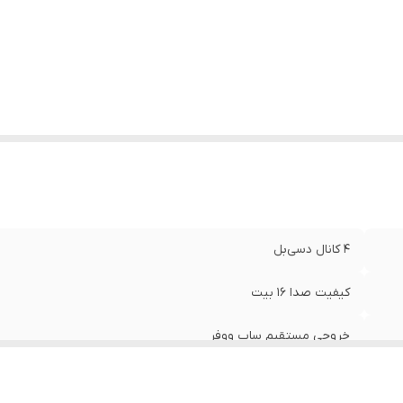
یشینه صدای خروجی
:
۵۰ وات وات
عاد
:
۱۸۰×۱۸۰×۵۰ ۰.۴ سانتی‌متر
لام همراه کالا
:
رادیو
ستم عامل سازگار
:
اندروید
شخصات صفحه نمایش
:
نمایشگر نقطه ای-ماتریکسی (Dot-Matrix Display)
۴ کانال دسی‌بل
کیفیت صدا ۱۶ بیت
خروجی مستقیم ساب ووفر
CD