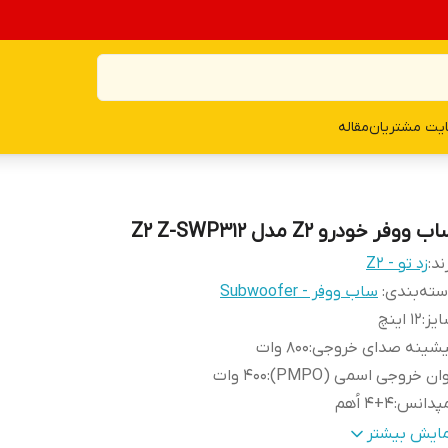
یت مشتریان
مقاله
ب ووفر خودرو Z2 مدل Z2 Z-SWP312
ند:
زد تو - Z2
ته‌بندی
:
ساب ووفر - Subwoofer
یز
:
۱۲ اینچ
یشینه صدای خروجی
:
۸۰۰ وات
ان خروجی اسمی (PMPO)
:
۴۰۰ وات
مپدانس
:
۴+۴ اُهم
کانس پاسخ‌گویی
:
۳۴ هرتز الی ۹۵۰ هرتز
مایش بیشتر