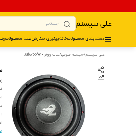
علی سیستم
دسته‌بندی محصولات
خانه
پیگیری سفارش
همه محصولات
رضا
علی سیستم
/
سیستم صوتی
/
ساب ووفر - Subwoofer
سا
بر
دس
سا
ب
تو
ا
فر
ن