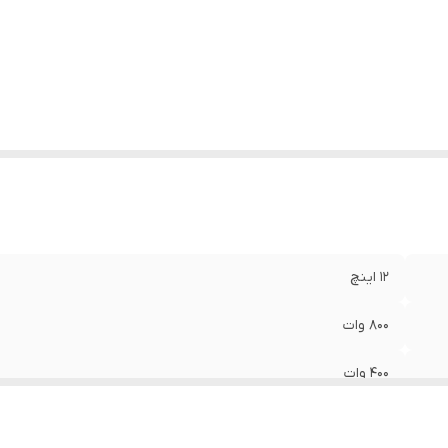
ساسیت
:
۸۹ دسیبل
داد در هر جعبه
:
یک عدد
ور سازنده
:
چین
۱۲ اینچ
۸۰۰ وات
۴۰۰ وات
۴+۴ اُهم