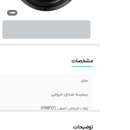
ح
تع
کش
مشخصات
سایز
بیشینه صدای خروجی
توان خروجی اسمی (PMPO)
امپدانس
توضیحات