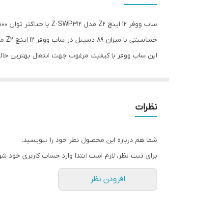
فرکانس پاسخ‌گویی
ساب ووفر ۱۲ اینچ Z2 مدل Z-SWP312 با حداکثر توان 800 وات می باشد. همچنین 400 وات RMS میتواند به عنوان یک ساب با کیفیت خوب و سطح مطلوبی باشد.
حساسیت
حساسیتی با میزان 89 دسیبل در ساب ووفر ۱۲ اینچ Z2 مدل Z-SWP312 موجب شده تا کمترین میزان درهم ریختگی و شفافیت صدایی عالی را در اختیار داشته باشید.
این ساب ووفر با کیفیت مرغوب جهت انتقال بهترین حا
تعداد در هر جعبه
کشور سازنده
نظرات
شما هم درباره این محصول نظر خود را بنویسید.
برای ثبت نظر، لازم است ابتدا وارد حساب کاربری خود شو
افزودن نظر