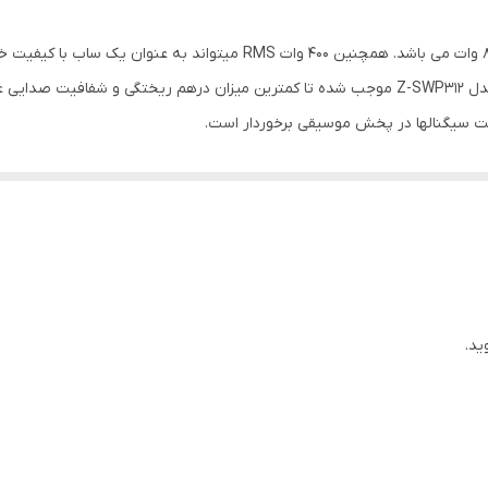
۳۴ هرتز الی ۹۵۰ هرتز
۸۹ دسیبل
لت سیگنالها در پخش موسیقی برخوردار است.
یک عدد
چین
ید.