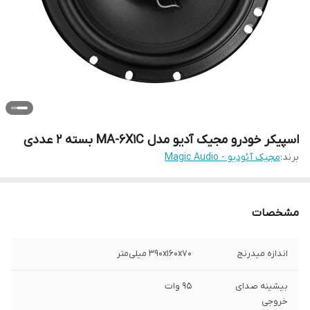
اسپیکر خودرو مجیک آدیو مدل MA-6X1C بسته 2 عددی
برند:
مجیک آئودیو - Magic Audio
مشخصات
اندازه میدرنج
۳۹۰x۱۶۰x۷۰ میلی‌متر
بیشینه صدای
۹۵ وات
خروجی