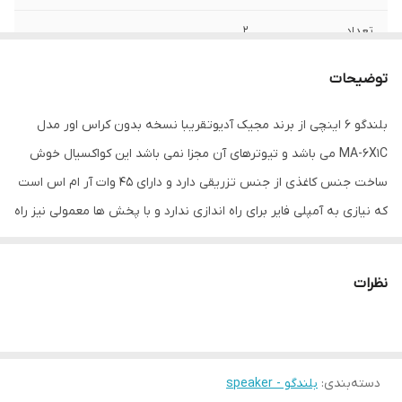
تعداد
۲
سایز
۶-۱.۲ اینچ
توضیحات
فرکانس پاسخ‌گویی
۶۷-۱۸۰۰۰ هرتز
بلندگو 6 اینچی از برند مجیک آدیوتقریبا نسخه بدون کراس اور مدل
MA-6X1C می باشد و تیوترهای آن مجزا نمی باشد این کواکسیال خوش
عمق نصب
۵۰ میلی‌متر
ساخت جنس کاغذی از جنس تزریقی دارد و دارای 45 وات آر ام اس است
نوع
بیضی
که نیازی به آمپلی فایر برای راه اندازی ندارد و با پخش ها معمولی نیز راه
اندازی خواهد شد .
وزن
۲۸۰۰ گرم
نظرات
دسته‌بندی
:
بلندگو - speaker