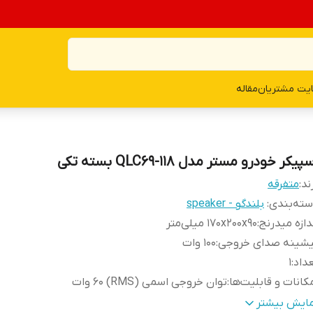
یت مشتریان
مقاله
پیکر خودرو مستر مدل QLC69-118 بسته تکی
ند:
متفرقه
ته‌بندی
:
بلندگو - speaker
دازه میدرنج
:
۱۷۰x۲۰۰x۹۰ میلی‌متر
یشینه صدای خروجی
:
۱۰۰ وات
داد
:
1
کانات و قابلیت‌ها
:
توان خروجی اسمی (RMS) ۶۰ وات
یز
:
۶ × ۹ اینچ
مایش بیشتر