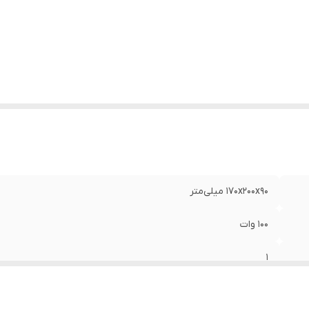
مق نصب
:
۸۵ میلی‌متر
کانس پاسخ‌گویی
:
۲۰۰۰۰ هرتز
ع
:
اسپیکر کواکسیال
زن
:
۱۵۰۰ گرم
۱۷۰x۲۰۰x۹۰ میلی‌متر
۱۰۰ وات
1
توان خروجی اسمی (RMS) ۶۰ وات