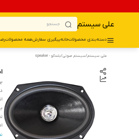
علی سیستم
دسته‌بندی محصولات
خانه
پیگیری سفارش
همه محصولات
رضا
علی سیستم
/
سیستم صوتی
/
بلندگو - speaker
اس
بر
دس
ان
ب
تع
ام
سا
ن