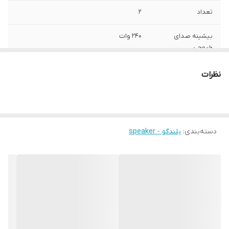
تعداد
2
بیشینه صدای
۲۴۰ وات
خروجی
امکانات و قابلیت‌ها
کواکسیال ۶ اینچ برند وایب توان خروجی
نظرات
ماکزیمم ۲۴۰ وات آر ام اس ۸۰ وات ۴ اهم
حساسیت ۹۴ دسیبل
سایز
۶.۵ اینچ
دسته‌بندی
:
بلندگو - speaker
فرکانس پاسخ‌گویی
۵۴-۲۵۰۰۰ هرتز
عمق نصب
۷۰ میلی‌متر
نوع
Two-Way
وزن
۹۰۰ گرم