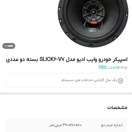
اسپیکر خودرو وایب ادیو مدل SLICK6-V7 بسته دو عددی
برند:
وایب - Vibe
یک سال گارانتی خدمات علی سیستم
مشخصات
اندازه میدرنج
۳۶۰x۱۷۰x۸۰ میلی‌متر