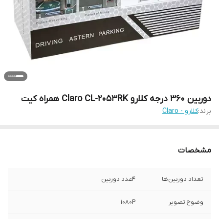
دوربین 360 درجه کلارو Claro CL-2053RK همراه کیت
برند:
کلارو - Claro
مشخصات
تعداد دوربین‌ها
4عدد دوربین
وضوح تصویر
1080P