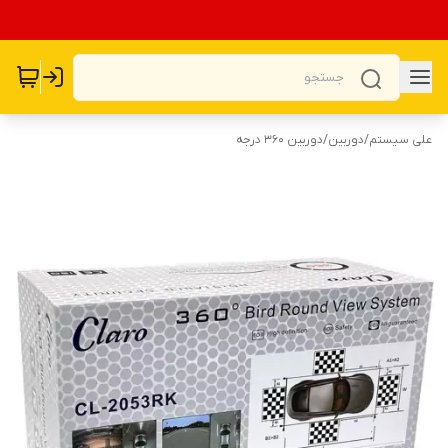
علی سیستم
/
دوربین
/
دوربین 360 درجه