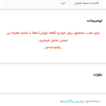
قابلیت ضبط تصویر
دارد
ریموت کنترل
دارد
توضیحات
پشتیبانی از حافظه
پشتیبانی میکند
جانبی
برای نصب محصول روی خودرو (فقط تهران) لطفا با شماره همراه زیر
تماس حاصل فرمایید:
09399294440
دوربین 360 درجه خودرو، یک سیستم کامل دوربینی است که از چندین
دوربین و سنسور تشکیل شده است و قادر به ضبط تصاویر بازگشتی در
نظرات
360 درجه از محیط پیرامون خودروی شما است. این سیستم به راننده
کمک می‌کند تا با دقت بیشتری از محیط پیرامون خودرو آگاه شود و از
ایجاد حوادث جلوگیری کند
دسته‌بندی
:
دوربین 360 درجه