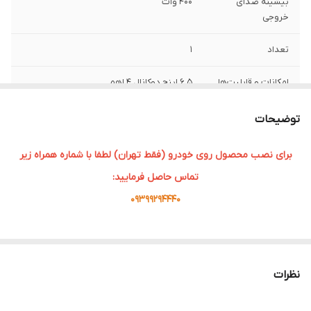
بیشینه صدای
400 وات
خروجی
تعداد
1
امکانات و قابلیت‌ها
6.5 اینچ دوکانال 4 اهم
سایز
6.5 اینچ
توضیحات
عمق نصب
15 میلی‌متر
برای نصب محصول روی خودرو (فقط تهران) لطفا با شماره همراه زیر
تماس حاصل فرمایید:
نوع
دایره ای , ساب ووفر
09399294440
وزن
1 گرم
اندازه میدرنج
350x350x350 میلی‌متر
نظرات