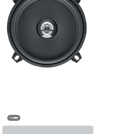
سا
ج
ع
نو
سا
فر
و