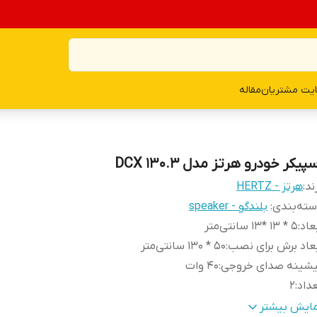
یت مشتریان
مقاله
پیکر خودرو هرتز مدل DCX 130.3
ند:
هرتز - HERTZ
ته‌بندی
:
بلندگو - speaker
عاد
:
۵ * ۱۳ *۱۳ سانتی‌متر
عاد برش برای نصب
:
۵۰ * ۱۳۰ سانتی‌متر
یشینه صدای خروجی
:
۴۰ وات
داد
:
۲
نس توییتر
:
نئودمیوم
مایش بیشتر