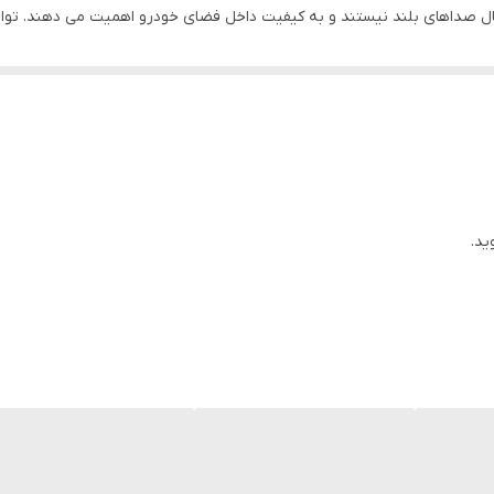
کاغذ فشرده ضد آب
۵۹ میلی‌متر
کانس ها را فراهم می کند و دوم اینکه در مقابل پدیده رزونانس و درهم ریزی 
تواند فرکانس های بالا(صدای ریز) را با حداقل در هم ریزی و با کیفیت بسیار بال
دایره ای
 استفاده کرد و نیازی به حضور آمپلی فایر نیست.
۱۵
۶۵ تا ۲۱۰۰۰ هرتز
ید.
۰.۵۶ گرم