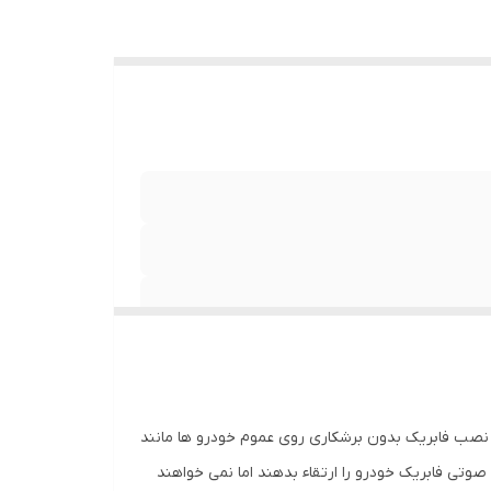
عاد 5 اینچ (13 سانت) ساخته شده است و مناسب برای نصب فابریک بدون برشکاری روی عموم خودرو ها مانند
انی که می خواهند سیستم صوتی فابریک خودرو را ارتقاء بدهند اما نمی خواهند