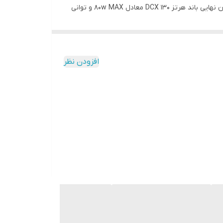
تغییری در حالت های فابریک خودرو ایجاد شود و به دنبال صداهای بلند نیستند و به کیفیت داخل فضای خودرو اهمیت می دهند. توان نهایی باند هرتز DCX 130 معادل 80w MAX و توانی
که می تواند به طور مداوم و بدون نقص ارائه کند 40w RMS است. دیافراگم (صفحه باند) کاملا ضد آب است و سوراند از جنس ترموپلاستیک پلی اورتان (TPU) ساخته شده که دارای دو
صدا مقاومت بسیار مطلوبی دارد. توییتر این باند هرتز
ا اجرا کند. راه اندازی بسیار ساده ای دارد و میتوان
افزودن نظر