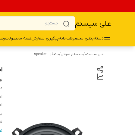
علی سیستم
دسته‌بندی محصولات
خانه
پیگیری سفارش
همه محصولات
رضا
علی سیستم
/
سیستم صوتی
/
بلندگو - speaker
اس
بر
دس
اب
اب
ب
تع
ج
ن