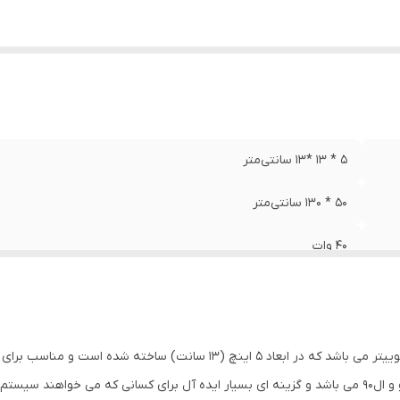
۵ * ۱۳ *۱۳ سانتی‌متر
۵۰ * ۱۳۰ سانتی‌متر
۴۰ وات
۲
نئودمیوم
اسپیکر خودرو هرتز مدل DCX 130.3 متشکل از ووفر و توییتر می باشد که در اب
۵ اینچ
درب های عقب 206 و اچ سی کراس، درب های رنو ساندرو و ال90 می باشد و گزینه ای بسیار ایده آل برای کس