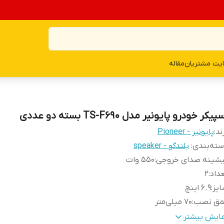
یت مشتریان
مقاله
پیکر خودرو پایونیر مدل TS-F690 بسته دو عددی
ند:
پایونیر - Pioneer
ته‌بندی
:
بلندگو - speaker
یشینه صدای خروجی
:
550 وات
داد
:
2
یز
:
6.9 اینچ
مق نصب
:
70 میلی‌متر
کانس پاسخ‌گویی
:
20 الی 20000 هرتز
مایش بیشتر