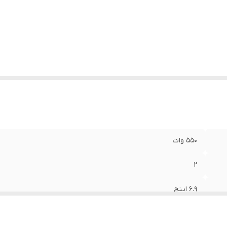
ع
:
بیضی
زن
:
3000 گرم
دازه میدرنج
:
23x16x70 میلی‌متر
550 وات
2
6.9 اینچ
70 میلی‌متر