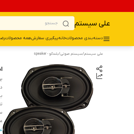
علی سیستم
دسته‌بندی محصولات
خانه
پیگیری سفارش
همه محصولات
رضا
علی سیستم
/
سیستم صوتی
/
بلندگو - speaker
اس
بر
دس
ب
تع
سا
ع
فر
ن