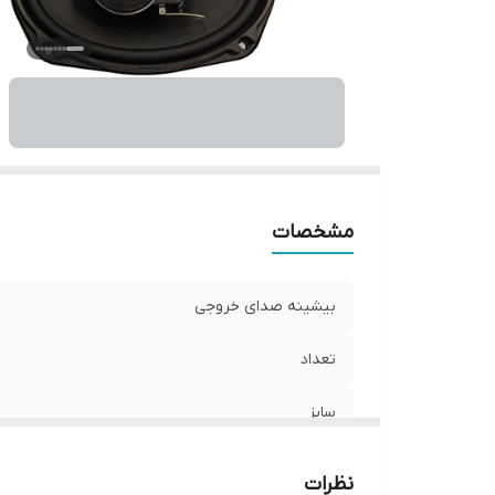
نو
و
ان
مشخصات
بیشینه صدای خروجی
تعداد
سایز
عمق نصب
نظرات