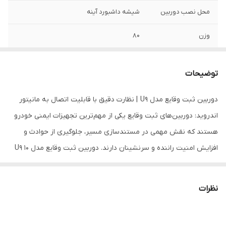
محل نصب دوربین
شیشه داشبورد آینه
وزن
۸۰
ساپورت حافظه
32 گیگابایت
توضیحات
رزولوشن فیلم
Full HD
دوربین ثبت وقایع مدل U9 | نظارت دقیق با قابلیت اتصال به مانیتور
سایز صفحه نمایش
ندارد
اندروید: دوربین‌های ثبت وقایع یکی از مهم‌ترین تجهیزات ایمنی خودرو
سایر توضیحات
کابل اتصال تایپ سی و دفترچه راهنما
هستند که نقش مهمی در مستندسازی مسیر، جلوگیری از حوادث و
افزایش امنیت راننده و سرنشینان دارند. دوربین ثبت وقایع مدل U9 10
یک گزینه ایده‌آل برای کسانی است که به دنبال دوربینی با قابلیت‌های
حرفه‌ای هستند. این مدل امکان اتصال به مانیتور اندروید خودرو،
نظرات
پشتیبانی از کارت حافظه تا ۳۲ گیگابایت و ضبط صدا را فراهم می‌کند و
تجربه‌ای هوشمند و کاربردی را ارائه می‌دهد. ویژگی‌های کلیدی دوربین