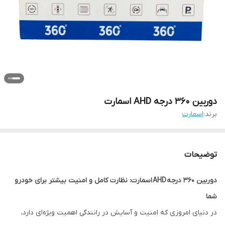
دوربین 360 درجه AHD اسمارت
برند:
اسمارت
توضیحات
دوربین 360 درجه
AHD
اسمارت: نظارت کامل و امنیت بیشتر برای خودرو
شما
در دنیای امروزی که امنیت و آسایش در رانندگی اهمیت ویژه‌ای دارد،