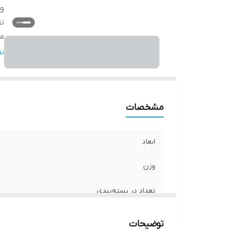
و
تع
من
م
ن
وی
قا
کی
مشخصات
نا
سا
ت
ابعاد
س
وزن
تعداد در بسته‌بندی
مناسب برای خودرو
توضیحات