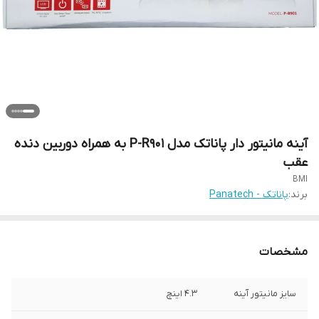
آینه مانیتور دار پاناتک مدل P-R901 به همراه دوربین دنده
عقب
BMI
برند:
پاناتک - Panatech
مشخصات
سایز مانیتور آینه
۴.۳ اینچ