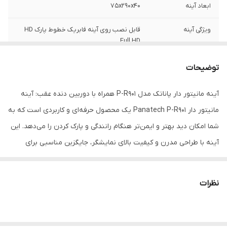
ابعاد آینه
۷۵x۲۹۰x۴۰
ویژگی آینه
قابل نصب روی آینه فابریک خطوط پارک HD
Full HD
سایر مشخصات آینه
نمایشگر ۴.۳ اینچی TFT LCD دیجیتال,دوربین
توضیحات
دنده عقب,سیستم Auto Detect
Power,سازگاری با سیستم‌های PAL و
آینه مانیتور دار پاناتک مدل P-R901 همراه با دوربین دنده عقب: آینه
NTSC,سیستم Auto Switch و نصب آسان
مانیتور دار Panatech P-R901 یک محصول حرفه‌ای و کاربردی است که به
شما امکان دید بهتر و ایمن‌تر هنگام رانندگی و پارک کردن را می‌دهد. این
آینه با طراحی مدرن و کیفیت بالای نمایشگر، جایگزین مناسبی برای
آینه‌های معمولی خودرو بوده و با ارائه تصاویر شفاف و دقیق، تجربه‌ای
جدید از رانندگی ایمن را به ارمغان می‌آورد. ویژگی‌های کلیدی: نمایشگر
نظرات
۴.۳ اینچی TFT LCD دیجیتال: با کیفیت تصویری بالا، این نمایشگر به
شما اجازه می‌دهد تا محیط پشت خودرو را با وضوح بیشتری مشاهده
کنید و از ایجاد هرگونه تصادف یا برخورد احتمالی جلوگیری نمایید.