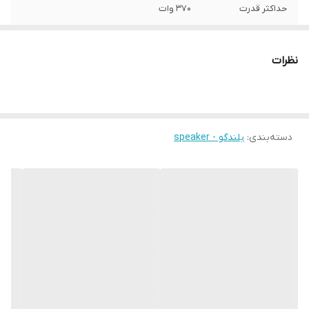
حداکثر قدرت
370 وات
مقاومت
4 اهم
نظرات
محدوده فرکانس
20000-60 هرتز
حساسیت
89 دسیبل
دسته‌بندی
:
بلندگو - speaker