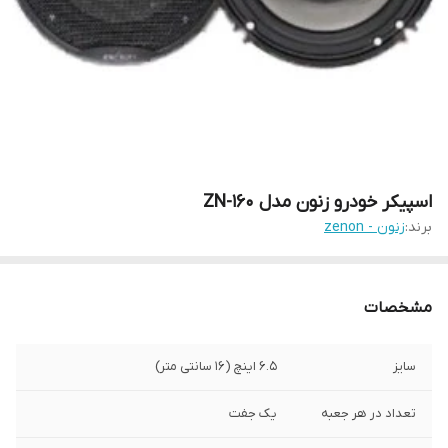
اسپیکر خودرو زنون مدل ZN-160
برند:
زنون - zenon
مشخصات
سایز
6.5 اینچ (16 سانتی متر)
تعداد در هر جعبه
یک جفت