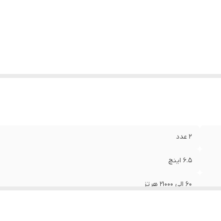
دازه میدرنج
:
۱۶۵x۱۶۵x۱۰۰ میلی‌متر
م طراحی
:
اسپیکر کواکسیال
۲ عدد
۶.۵ اینچ
۶۰ الی ۲۱۰۰۰ هرتز
۹۰ میلی‌متر