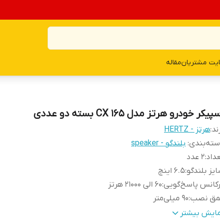
یت مشتریان
مقاله
پیکر خودرو هرتز مدل CX 165 بسته دو عددی
ند:
هرتز - HERTZ
ته‌بندی
:
بلندگو - speaker
داد
:
۲ عدد
یز بلندگو
:
۶.۵ اینچ
کانس پاسخ‌گویی
:
۶۰ الی ۲۱۰۰۰ هرتز
مق نصب
:
۹۰ میلی‌متر
زن
:
۲۵۰۰ گرم
مایش بیشتر