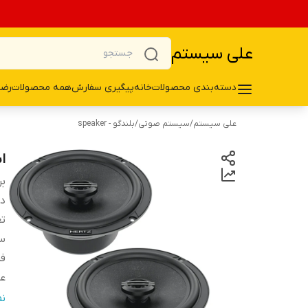
علی سیستم
دسته‌بندی محصولات
خانه
پیگیری سفارش
همه محصولات
رضا
علی سیستم
/
سیستم صوتی
/
بلندگو - speaker
اس
بر
دس
تع
سا
فر
ع
و
ن