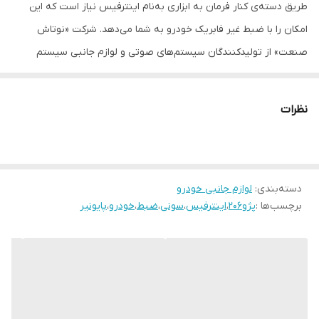
طریق دسته‌ی کنار فرمان به ابزاری به‌نام اینترفیس نیاز است که این
امکان را با ضبط غیر فابریک خودرو به شما می‌دهد. شرکت «نوتاش
صنعت» از تولیدکنندگان سیستم‌های صوتی و لوازم جانبی سیستم
صوتی اتومبیل است که این محصول را برای استفاده روی خودروی پژو
۲۰۶ مدل ۹۲ به بالا ( ایرانیزه) و ضبط‌های شرکت سونی عرضه کرده است.
نظرات
اینترفیس مدل «DATIC- NSA2F-SON» از کیفیت ساخت بالایی بهره
می‌برد. بسیاری از شرکت‌های خودروسازی این وسیله را بر روی خودروی
تولیدی خود قرار می‌دهند ولی برخی شرکت‌ها تهیه‌ی این دستگاه را بر
دسته‌بندی
:
لوازم جانبی خودرو
عهده‌ی مشتری قرار می‌گذارند. استفاده از این وسیله بسیار مفید بوده و
برچسب‌ها :
پژو۲۰۶
،
اینترفیس
،
سونی
،
ضبط
،
خودرو
،
پایونیر
باعث می‌شود با دقت و در امنیت بیشتری رانندگی کنید. این دستگاه
نوعی کنترل همه‌کاره است که در صورت قابلیت خودروی شما، می‌توانید
کارهای زیادی را به کمک آن انجام دهید. با کمک اینترفیس می‌توانید به
طور کامل کنترل دستگاه پخش خودروی خود را بدون نیاز به دست زدن
به دستگاه پخش خودرو از طریق دسته کنترل ضبط و کلیدهای کنترلی