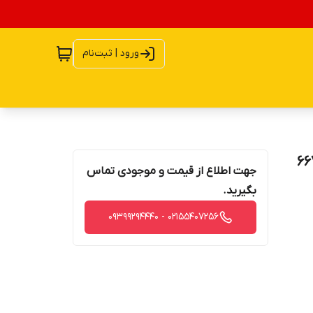
ورود | ثبت‌نام
667X Mic
جهت اطلاع از قیمت و موجودی تماس
بگیرید.
02155407256 - 09399294440