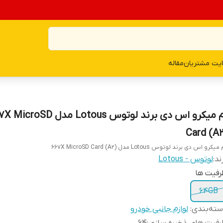
یت مشتریان
مقاله
رم میکرو اس دی برند لوتوس Lotous مدل roSD
Card (A2
یکرو اس دی برند لوتوس Lotous مدل 667X MicroSD Card (A2)
ند:
لوتوس - Lotous
رفیت ها
64GB
ته‌بندی
:
لوازم جانبی خودرو