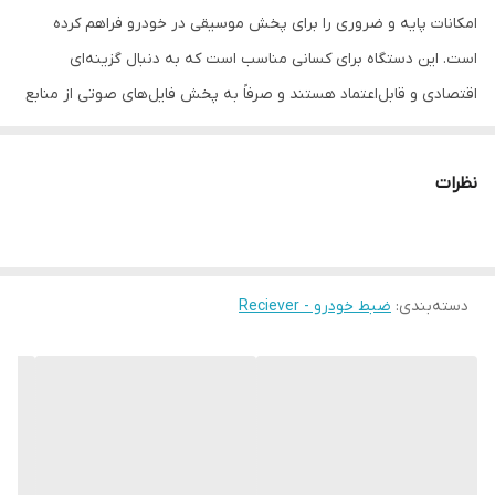
امکانات پایه و ضروری را برای پخش موسیقی در خودرو فراهم کرده
است. این دستگاه برای کسانی مناسب است که به دنبال گزینه‌ای
اقتصادی و قابل‌اعتماد هستند و صرفاً به پخش فایل‌های صوتی از منابع
مختلف مانند USB، کارت حافظه و AUX نیاز دارند. در ادامه با ویژگی‌های
اصلی این محصول آشنا می‌شویم که آن را به یکی از انتخاب‌های محبوب
نظرات
در دسته ضبط‌های ساده تبدیل کرده است.
پشتیبانی از ورودی USB، کارت حافظه SD و AUX
قابلیت پخش فایل‌های MP3 و WAV
رادیو FM با امکان جست‌وجوی خودکار کانال‌ها
دسته‌بندی
:
ضبط خودرو - Reciever
قابلیت ذخیره ایستگاه‌های رادیویی دلخواه
صفحه‌نمایش دیجیتال ساده و خوانا
ریموت کنترل برای استفاده آسان‌تر از راه دور
توان خروجی مناسب برای بلندگوهای معمولی خودرو
مزایای استفاده از این ضبط خودرو