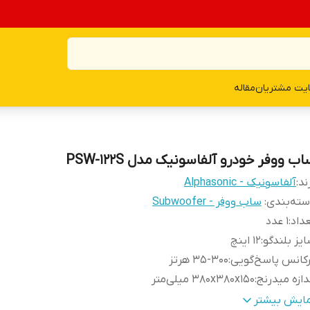
یت مشتریان
مقاله
ب ووفر خودرو آلفاسونیک مدل PSW-122S
ند:
آلفاسونیک - Alphasonic
ته‌بندی
:
ساب ووفر - Subwoofer
داد
:
۱ عدد
یز بلندگو
:
۱۲ اینچ
کانس پاسخ‌گویی
:
۳۵-۳۰۰ هرتز
دازه میدرنج
:
۳۸۰x۳۸۰x۱۵۰ میلی‌متر
کانات و
مایش بیشتر