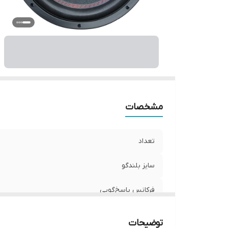
قا
ع
و
مشخصات
تعداد
سایز بلندگو
فرکانس پاسخ‌گویی
اندازه میدرنج
توضیحات