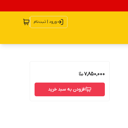
ورود | ثبت‌نام
7,850,000
افزودن به سبد خرید
وویس کویل ۲ اینچ ۳۵۰ وات آر ام اس دامنه فرکانس ۳۵-۳۰۰ هرتز