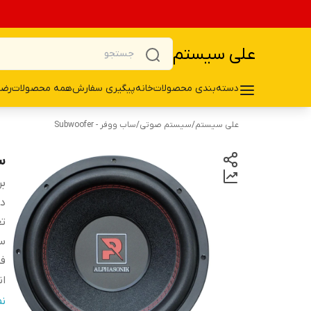
علی سیستم
دسته‌بندی محصولات
خانه
پیگیری سفارش
همه محصولات
رضا
علی سیستم
/
سیستم صوتی
/
ساب ووفر - Subwoofer
سا
بر
دس
تع
سا
فر
ان
ام
ن