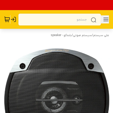
علی سیستم
/
سیستم صوتی
/
بلندگو - speaker