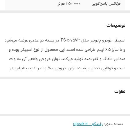
فرکانس پاسخ‌گویی
۳۵-۲۰۰۰۰ هرتز
نوع محصول
اسپیکر فول رنج (کواکسیکال)
توضیحات
حساسیت
۹۲ دسی‌بل
اسپیکر خودرو پایونیر مدل TS-1675V3 در بسته دو عددی عرضه می‌شود
امپدانس
۴ اهم
و با سایز ۶.۵ اینچ طراحی شده است. این محصول از نوع اسپیکر بوده و
بیشینه توان
۵۰۰ وات
صدایی شفاف و قدرتمند تولید می‌کند. توان خروجی واقعی آن ۸۰ وات
خروجی
است و توانایی تحمل بیشینه توان خروجی ۵۰۰ وات را دارد، بنابراین در
حجم‌های بالا بدون افت کیفیت کار می‌کند، این اسپیکر با وزن ۱۵۰۰ گرم
جنس دیافراگم
پلاستیک کاغذ
عرضه می‌شود و همچنین دارای پوشش محافظ بوده و قابلیت اتصال
نظرات
توان خروجی واقعی
۸۰ وات
مستقیم به آمپلی‌فایر را دارد. سازگاری آن با انواع خودروهای سواری،
شاسی‌بلند، ون و خودروهای تجاری تضمین شده است. ترکیب توان بالا،
تفکیک صدا
دارد
کیفیت ساخت و سازگاری گسترده، این اسپیکر را به انتخابی مناسب برای
مقاومت
۴ اهم
دسته‌بندی
:
بلندگو - speaker
رانندگان علاقه‌مند به صدای باکیفیت در خودرو تبدیل کرده است.