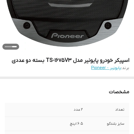
اسپیکر خودرو پایونیر مدل TS-1675V3 بسته دو عددی
برند:
پایونیر - Pioneer
مشخصات
تعداد
۲ عدد
سایز بلندگو
۶.۵ اینچ