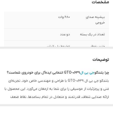
مشخصات
بیشینه صدای
680 وات
خروجی
تعداد در یک بسته
دو عدد
جنس ووفر
مخروط پلی اتیلن
جنس دور ووفر
لاستیک
توضیحات
حساسیت
92 dB
چرا بلندگو
جی بی ال
GTO-0639 انتخابی ایده‌آل برای خودروی شماست؟
بلندگو جی بی ال GTO-0639 با طراحی و مهندسی خاص خود، تجربه‌ای
سایز
6 اینچ
غنی و پرجزئیات از موسیقی را برای شما به ارمغان می‌آورد. این محصول با
فرکانس پاسخ‌گویی
30-36000 هرتز
ارائه صدایی شفاف، قدرتمند و متعادل در تمام بسامدها، نقاط ضعف
سیستم صوتی استاندارد خودروی شما را پوشش می‌دهد. نصب آسان و
توان واقعی RMS
RMS 380 W