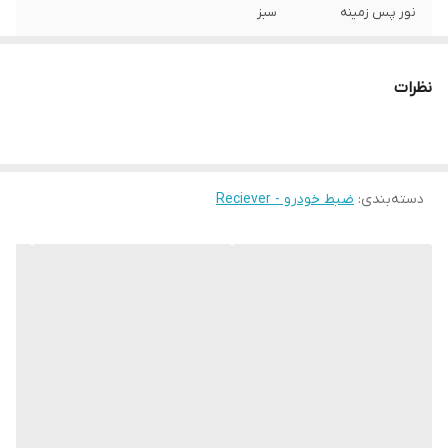
نور پس زمینه
سبز
ابعاد
19x14x5 سانتی‌متر
نظرات
اقلام همراه کالا
پیچ گوشتی , دفترچه‌ی راهنما , کنترل , سوکت ,
زه دور ضبط
سیستم عامل سازگار
بدون پشتیبانی از سیستم‌عامل
دسته‌بندی
:
ضبط خودرو - Reciever
ویژگی‌های پورت
2 پورت USB , پورت AUX , کارت‌خوان , محل
قرارگیری در جلوی دستگاه