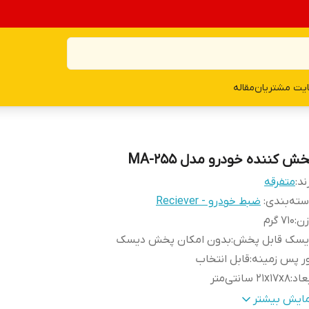
یت مشتریان
مقاله
ش کننده خودرو مدل MA-255
ند:
متفرقه
ته‌بندی
:
ضبط خودرو - Reciever
زن
:
710 گرم
یسک قابل پخش
:
بدون امکان پخش دیسک
ر پس زمینه
:
قابل انتخاب
عاد
:
21x17x8 سانتی‌متر
لام همراه کالا
:
دفترچه‌ی راهنما , کنترل , سوکت
مایش بیشتر