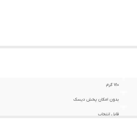
ستم عامل سازگار
:
بدون پشتیبانی از سیستم‌عامل
ژگی‌های پورت
:
1 پورت USB , پورت AUX , دارای بلوتوث
710 گرم
بدون امکان پخش دیسک
قابل انتخاب
21x17x8 سانتی‌متر