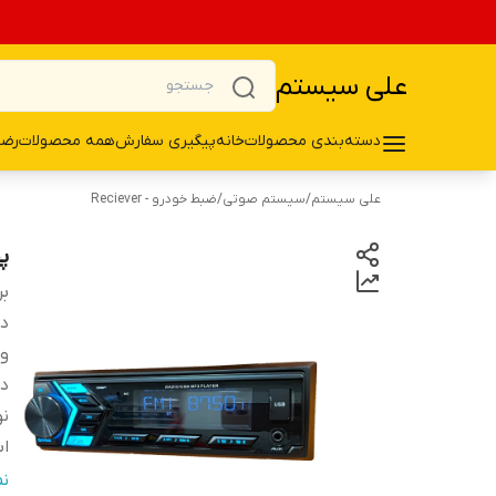
علی سیستم
دسته‌بندی محصولات
خانه
پیگیری سفارش
همه محصولات
رضا
علی سیستم
/
سیستم صوتی
/
ضبط خودرو - Reciever
پخ
بر
دس
و
د
نو
اب
اق
ن