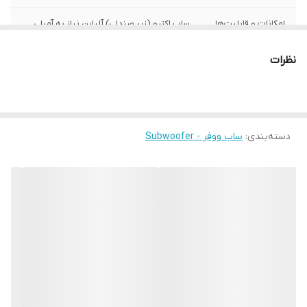
امکانات و قابلیت‌ها
ساب اکتیو (زیر صندلی) آلپاین نیاز به آمپلی
فایر ندارد.
نظرات
سایز
8 اینچ
عمق نصب
90 میلی‌متر
فرکانس پاسخ‌گویی
30-160 هرتز
دسته‌بندی
:
ساب ووفر - Subwoofer
نوع بلندگو
چهارگوش
وزن
8 گرم
ابعاد
24x34x8 سانتی‌متر