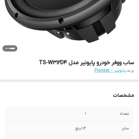
ساب ووفر خودرو پایونیر مدل TS-W312D4
برند:
پایونیر - Pioneer
مشخصات
تعداد
1
سایز
12 اینچ