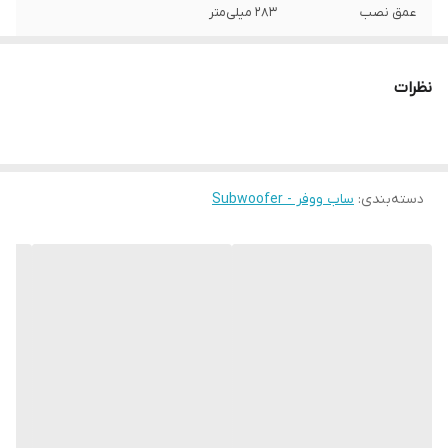
عمق نصب
283 میلی‌متر
فرکانس پاسخ‌گویی
1.6-20 هرتز
نظرات
نوع بلندگو
دایره ای
وزن
2500 گرم
دسته‌بندی
:
ساب ووفر - Subwoofer
اندازه میدرنج
300x300x150 میلی‌متر