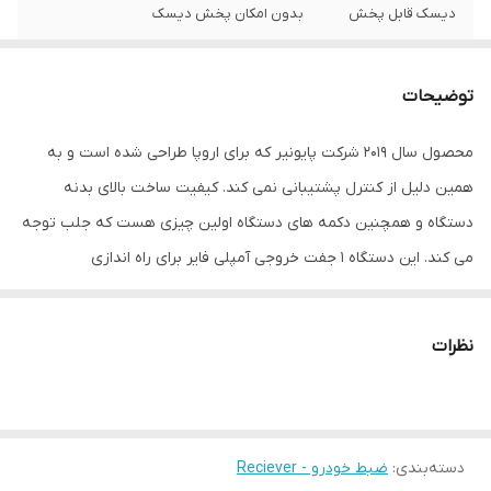
دیسک قابل پخش
بدون امکان پخش دیسک
نور پس زمینه
قرمز
توضیحات
بیشینه صدای
MOSFET 50W x 4 وات
خروجی
محصول سال 2019 شرکت پایونیر که برای اروپا طراحی شده است و به
همین دلیل از کنترل پشتیبانی نمی کند. کیفیت ساخت بالای بدنه
ابعاد
18x11.5x5 سانتی‌متر
دستگاه و همچنین دکمه های دستگاه اولین چیزی هست که جلب توجه
اقلام همراه کالا
دفترچه‌ی راهنما
می کند. این دستگاه 1 جفت خروجی آمپلی فایر برای راه اندازی
سیستمهای سبک دارد. و همچنین از USB و AUX پشتیبانی می کند.
سیستم عامل سازگار
اندروید
علاوه بر فرمت MP3 و WMA از فرمت با کیفیت FLAC نیز پشتیبانی می
نظرات
مشخصات صفحه
نمایشگر LCD
کند و قابلیت اتصال به گوشیهای اندروید از طریق کابل USB نیز دارد.
نمایش
میزان صدای
1 جفت خروجی RCA دسی‌بل
تولیدی
دسته‌بندی
:
ضبط خودرو - Reciever