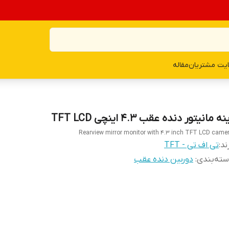
یت مشتریان
مقاله
نه مانیتور دنده عقب 4.3 اینچی TFT LCD
Rearview mirror monitor with 4.3 inch TFT LCD came
ند:
تی اف تی - TFT
ته‌بندی
:
دوربین دنده عقب