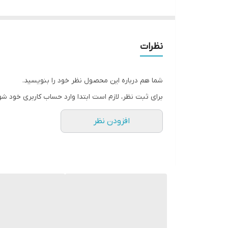
بدنه آینه از پلاستیک مقاوم ساخته شده است. مناسب برای هر فرستنده تصویر با ورودی RCA (Cinch) مانیتور با 
نظرات
مزیت ماتریس TFT دید بسیار خوب اجسا
روی آینه دیده نمی شود.
شما هم درباره این محصول نظر خود را بنویسید.
برای ثبت نظر، لازم است ابتدا وارد حساب کاربری خود شو
مشخصات فنی:
افزودن نظر
- قطر: 4.3 اینچ
- تعداد پیکسل موثر: 640x480
- نسبت تصویر: 16:9
- دمای کارکرد: -20 تا 60 درجه سانتی گراد
- تعداد ورودی VIDEO: دو عدد
- ورودی ویدیو: RCA (Cinch)
- سیگنال ورودی: ویدئو کامپوزیت