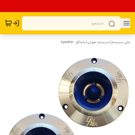
علی سیستم
/
سیستم صوتی
/
بلندگو - speaker