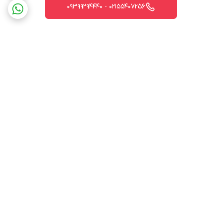
02155407256 - 09399294440
برگشت به بالا
ارسال ویژه
پشتیبانی 12 ساعته