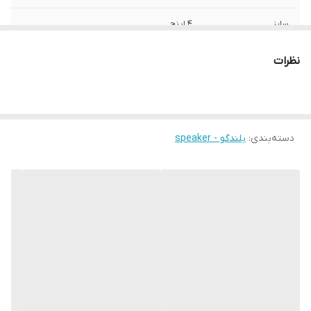
سایز
4 اینچ
عمق نصب
45 میلی‌متر
نظرات
نوع بلندگو
توییتر
وزن
1500 گرم
دسته‌بندی
:
بلندگو - speaker
اندازه میدرنج
110x110x50 میلی‌متر