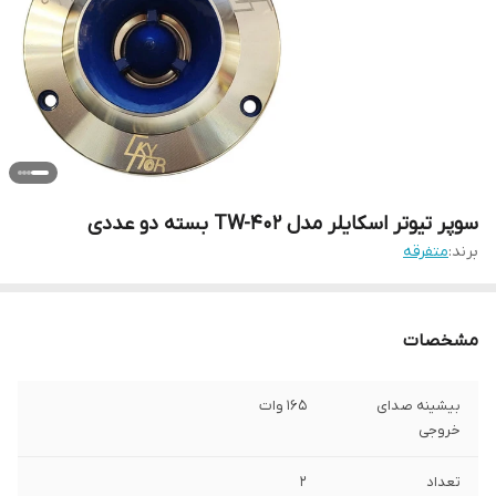
سوپر تیوتر اسکایلر مدل TW-402 بسته دو عددی
برند:
متفرقه
مشخصات
بیشینه صدای
165 وات
خروجی
تعداد
2