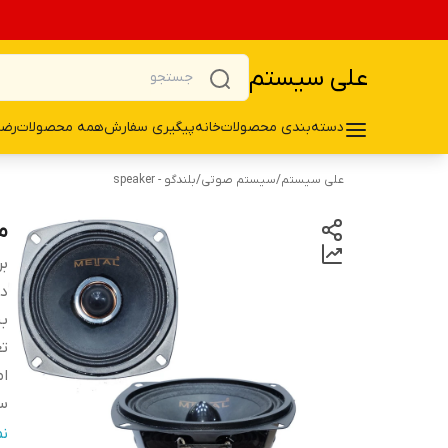
علی سیستم
دسته‌بندی محصولات
خانه
پیگیری سفارش
همه محصولات
رضا
علی سیستم
/
سیستم صوتی
/
بلندگو - speaker
می
بر
دس
ب
تع
ام
سا
ع
ن