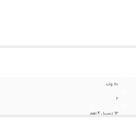
کانس پاسخ‌گویی
:
120-20000 هرتز
ع بلندگو
:
میدرنج
زن
:
1200 گرم
دازه میدرنج
:
230x100x60 میلی‌متر
80 وات
2
92 دسیبل 4 اهم
4 اینچ