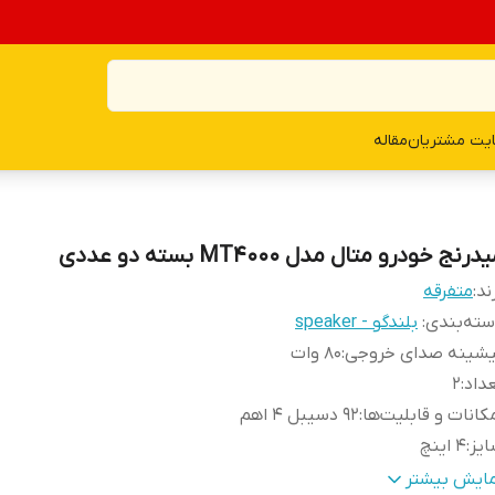
یت مشتریان
مقاله
درنج خودرو متال مدل MT4000 بسته دو عددی
ند:
متفرقه
ته‌بندی
:
بلندگو - speaker
یشینه صدای خروجی
:
80 وات
داد
:
2
کانات و قابلیت‌ها
:
92 دسیبل 4 اهم
یز
:
4 اینچ
مق نصب
:
50 میلی‌متر
مایش بیشتر