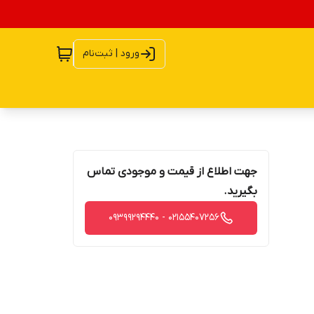
ورود | ثبت‌نام
جهت اطلاع از قیمت و موجودی تماس
بگیرید.
02155407256 - 09399294440