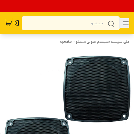
علی سیستم
/
سیستم صوتی
/
بلندگو - speaker