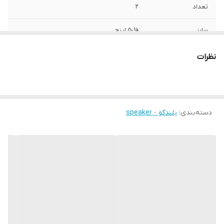
تعداد
2
سایز
¼-5 اینچ
عمق نصب
55 میلی‌متر
نظرات
نوع بلندگو
چهارگوش
وزن
750 گرم
دسته‌بندی
:
بلندگو - speaker
اندازه میدرنج
250x100x70 میلی‌متر