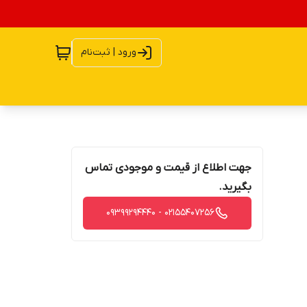
ورود | ثبت‌نام
جهت اطلاع از قیمت و موجودی تماس
بگیرید.
02155407256 - 09399294440