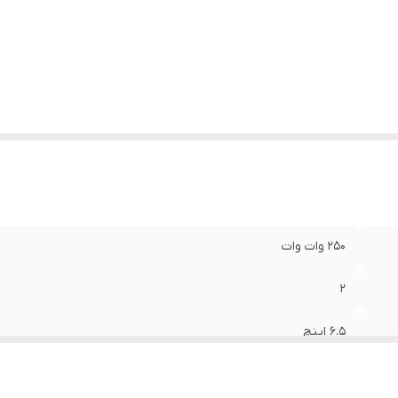
ع بلندگو
:
دایره ای
زن
:
0.650 گرم
عاد
:
16x16x7 سانتی‌متر
250 وات وات
2
6.5 اینچ
50 میلی‌متر میلی‌متر