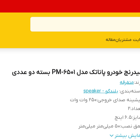
یت مشتریان
مقاله
درنج خودرو پاناتک مدل PM-6501 بسته دو عددی
ند:
متفرقه
ته‌بندی
:
بلندگو - speaker
یشینه صدای خروجی
:
250 وات وات
داد
:
2
یز
:
6.5 اینچ
مق نصب
:
50 میلی‌متر میلی‌متر
کانس پاسخ‌گویی
:
65 -8000 هرتز هرتز
مایش بیشتر