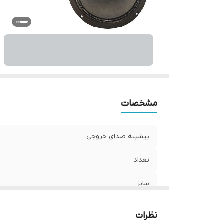
نو
و
اب
مشخصات
بیشینه صدای خروجی
تعداد
سایز
عمق نصب
نظرات