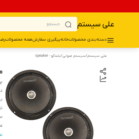
علی سیستم
دسته‌بندی محصولات
خانه
پیگیری سفارش
همه محصولات
رضا
علی سیستم
/
سیستم صوتی
/
بلندگو - speaker
می
بر
دس
ب
تع
سا
ع
فر
ن