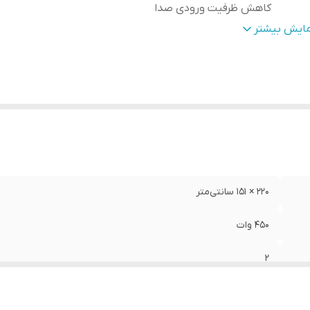
کاهش ظرفیت ورودی صدا
یز
:
6 × 9 اینچ
مایش بیشتر
مق نصب
:
84 میلی‌متر
کانس پاسخ‌گویی
:
23 تا 26000 هرتز
ع بلندگو
:
بیضی
عاد
:
220 × 151 سانتی‌متر
220 × 151 سانتی‌متر
450 وات
2
فناوری سری mpion
بیشتر در نصب بدون کاهش ظرفیت ورودی صدا