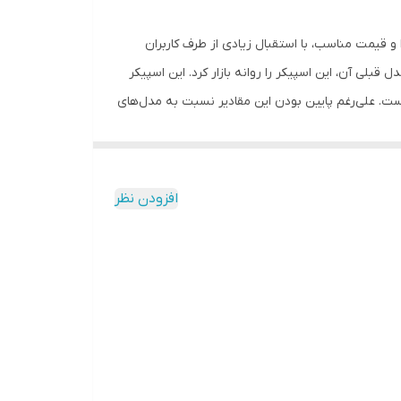
ر است. مدل‌ قبلی این اسپیکر یعنی (V2)، به دلیل کیفیت بالای صدا و قیمت مناسب، با استقبال زیادی از طرف کاربران
 احترام به انتخاب کاربران، با تقویت امکانات مدل قبلی و بهبود طراحی ظاهری مدل V3 نسبت به مدل قبلی آن، این اسپیکر را روانه بازار کرد. این اسپیکر
 بیضی‌شکل است، در اندازه‌ی 9×6 اینچ تولید می‌شود. بیشینه صدای خروجی آن 450 وات و توان اسمی‌اش 80 وات است. علی‌رغم پایین بودن این مقادیر نسبت به مدل‌های
مشابه، کیفیت صدای خروجی اسپیکر کافی به‌نظر می‌رسد و شما را از اتصال آمپلی‌فایر بی‌نیاز می‌کند. مقاومت جریان این محصول 4 اهم است و با قدرت 23 تا 26000 هرتزی آن تقابل دارد که
‌توان به حساسیت 91 دسیبلی آن اشاره کرد. در صورتی که مایل به نصب اسپیکر هستید، بد نیست بدانید ابعاد
ایونیر در عرصه سیستم‌های صوتی و تصویری اتومبیل از پیشتازان است و همواره
افزودن نظر