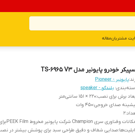
یت مشتریان
مقاله
پیکر خودرو پایونیر مدل TS-6965 V3
ند:
پایونیر - Pioneer
ته‌بندی
:
بلندگو - speaker
عاد برش برای نصب
:
220 × 151 سانتی‌متر
یشینه صدای خروجی
:
450 وات
داد
:
2
کانات و
فناوری سری Champion 
بلیت‌ها
:
صدایی شفاف و دقیق طراحی سبد برای پوشش بیشتر در نص