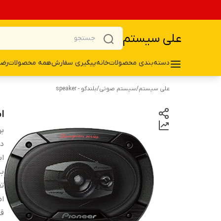
علی سیستم
دسته‌بندی محصولات
خانه
پیگیری سفارش
همه محصولات
رضا
علی سیستم
/
سیستم صوتی
/
بلندگو - speaker
اس
بر
دس
اب
ب
تع
ام
قا