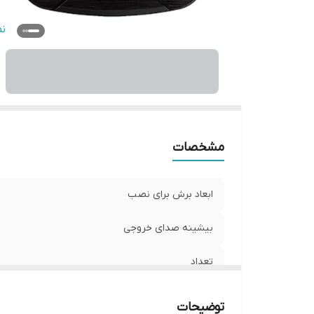
سا
ن
ع
فر
نو
اب
مشخصات
ابعاد برش برای نصب
بیشینه صدای خروجی
تعداد
امکانات و قابلیت‌ها
توضیحات