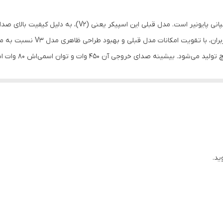
6 × 9 اینچ
اسپیکر خودرو مدل «TS-6965» از محصولات پرطرفدار کمپانی پایونی
مواجه شد و حالا شرکت پایونیر برای
84 میلی‌متر
کواکسیال که از نوع
23 تا 26000 هرتز
نشانگر روان‌بودن جریان صداست. همچنین از ویژگی‌های دیگر این اسپیکر می
بیضی
برش بلندگو برای نصب 220 × 151 میلی‌متر و عمق نصب آن 84 میلی‌متر است. جالب است بدانید که کمپانی پ
220 × 151 سانتی‌متر
ید.