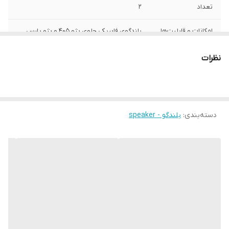
تعداد
2
امکانات و قابلیت‌ها
بلندگوی فابریکی جلوی پژو 405 و پژو پارس
تعداد یک جفت امپدانس: 4 اهم توان نامی:
35 وات
نظرات
سایز
6.5 اینچ
عمق نصب
50 میلی‌متر
دسته‌بندی
:
بلندگو - speaker
نوع بلندگو
اسپیکر کواکسیال
وزن
1200 گرم
اندازه میدرنج
165x165x50 میلی‌متر