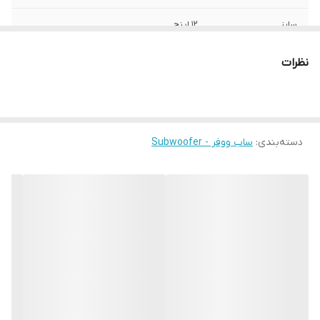
سایز
12 اینچ
عمق نصب
60 میلی‌متر
نظرات
نوع بلندگو
دایره ای , ساب ووفر
وزن
4500 گرم
دسته‌بندی
:
ساب ووفر - Subwoofer
اندازه میدرنج
340x340x180 میلی‌متر