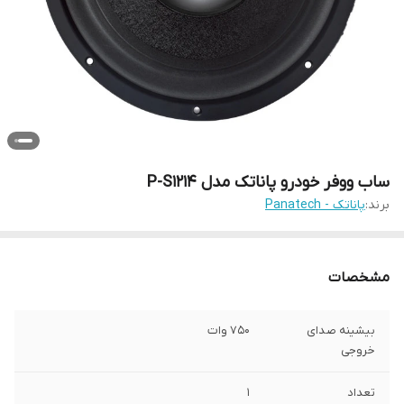
ساب ووفر خودرو پاناتک مدل P-S1214
برند:
پاناتک - Panatech
مشخصات
بیشینه صدای
750 وات
خروجی
تعداد
1