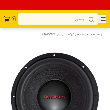
علی سیستم
/
سیستم صوتی
/
ساب ووفر - Subwoofer