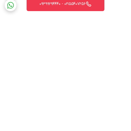
02155407256 - 09399294440
برگشت به بالا
ارسال ویژه
پشتیبانی 12 ساعته