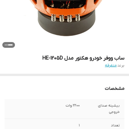
ساب ووفر خودرو هکتور مدل HE-1205D
برند:
متفرقه
مشخصات
بیشینه صدای
2200 وات
خروجی
تعداد
1