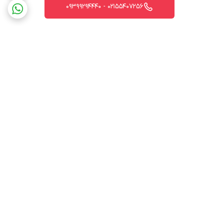
02155407256 - 09399294440
برگشت به بالا
ارسال ویژه
پشتیبانی 12 ساعته