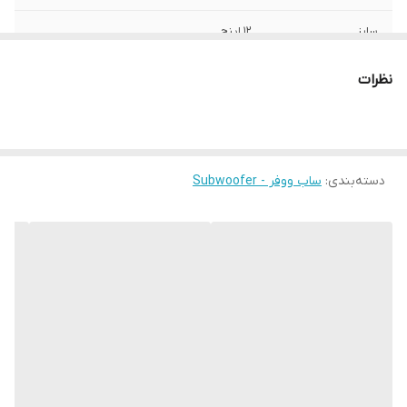
سایز
12 اینچ
عمق نصب
220 میلی‌متر
نظرات
فرکانس پاسخ‌گویی
32-1800 هرتز
نوع بلندگو
دایره ای
دسته‌بندی
:
ساب ووفر - Subwoofer
وزن
10 گرم
ابعاد
32x32x22 سانتی‌متر