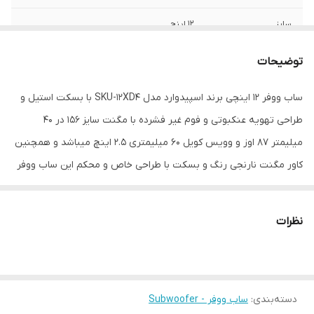
سایز
12 اینچ
عمق نصب
160 میلی‌متر
توضیحات
فرکانس پاسخ‌گویی
20-300 هرتز
ساب ووفر 12 اینچی برند اسپیدوارد مدل SKU-12XD4 با بسکت استیل و
طراحی تهویه عنکبوتی و فوم غیر فشرده با مگنت سایز 156 در 40
نوع بلندگو
ساب ووفر
میلیمتر 87 اوز و وویس کویل 60 میلیمتری 2.5 اینچ میباشد و همچنین
وزن
8000 گرم
کاور مگنت نارنجی رنگ و بسکت با طراحی خاص و محکم این ساب ووفر
زیبایی خاصی به این محصول داده. این ساب 4 + 4 اهم ی با حساسیت
اندازه میدرنج
330x330x210 میلی‌متر
87 دسیبل و قدرت 600 وات آر ام اس (1200 وات MAX ) از جمله ساب
نظرات
های قدرتمند این برند میباشد . دامنه فرکانس این محصول هم بین 20
الی 300 هرتز است. این برند محصول کشور ایران است و با توجه به
استفاده از فن آوری روز و حساسیت سازندگان این برند, شاهد محصولی
دسته‌بندی
:
ساب ووفر - Subwoofer
با کیفیت ساخت قابل قبول هستیم.