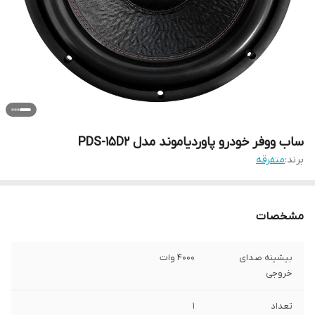
ساب ووفر خودرو پاوردیاموند مدل PDS-15D2
برند:
متفرقه
مشخصات
بیشینه صدای
4000 وات
خروجی
تعداد
1