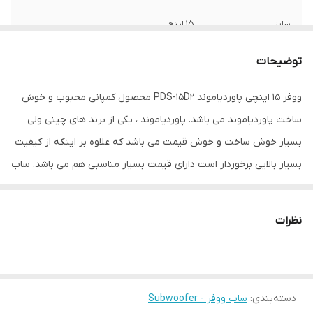
سایز
15 اینچ
عمق نصب
100 میلی‌متر
توضیحات
فرکانس پاسخ‌گویی
100 هرتز
ووفر 15 اینچی پاوردیاموند PDS-15D2 محصول کمپانی محبوب و خوش
ساخت پاوردیاموند می باشد. پاوردیاموند ، یکی از برند های چینی ولی
نوع بلندگو
دایره ای
بسیار خوش ساخت و خوش قیمت می باشد که علاوه بر اینکه از کیفیت
وزن
1000 گرم
بسیار بالایی برخوردار است دارای قیمت بسیار مناسبی هم می باشد. ساب
ووفر 12 اینچی پاوردیاموند PDS-15D2 در سایز 15 اینچی می باشد و از
اندازه میدرنج
260x410x420 میلی‌متر
طراحی جذاب و بسیار زیبایی هم برخوردار است و بیس لو فرکانس به
نظرات
اصطلاح دارد.
دسته‌بندی
:
ساب ووفر - Subwoofer