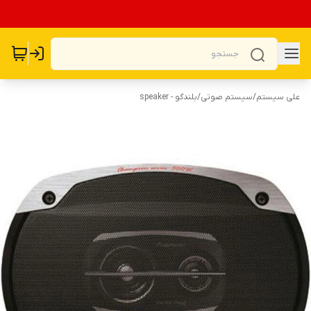
علی سیستم
/
سیستم صوتی
/
بلندگو - speaker