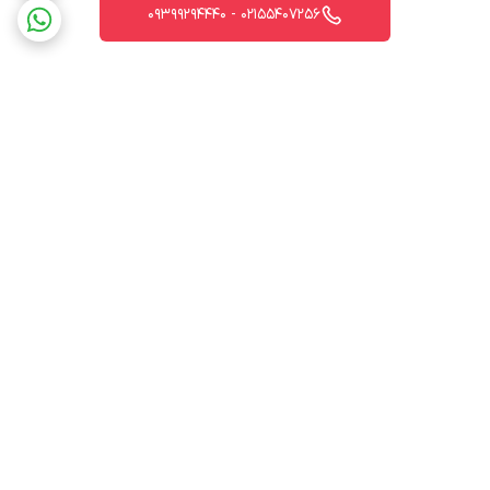
02155407256 - 09399294440
برگشت به بالا
ارسال ویژه
پشتیبانی 12 ساعته