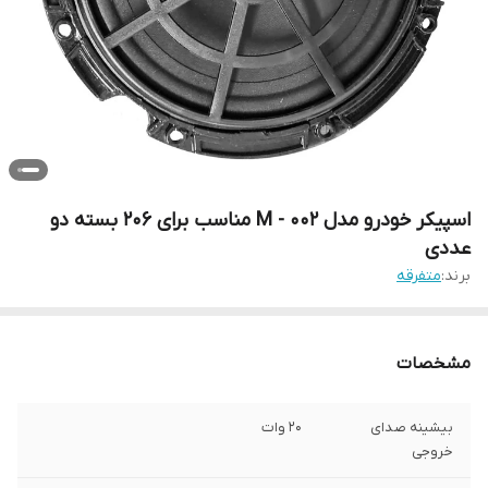
اسپیکر خودرو مدل M - 002 مناسب برای 206 بسته دو
عددی
برند:
متفرقه
مشخصات
بیشینه صدای
20 وات
خروجی