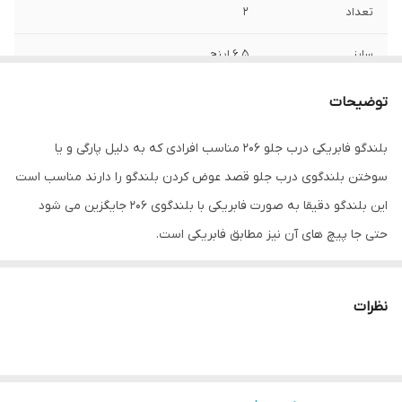
تعداد
2
سایز
6.5 اینچ
عمق نصب
35 میلی‌متر
توضیحات
فرکانس پاسخ‌گویی
80-2000 هرتز
بلندگو فابریکی درب جلو 206 مناسب افرادی که به دلیل پارگی و یا
سوختن بلندگوی درب جلو قصد عوض کردن بلندگو را دارند مناسب است
نوع بلندگو
دایره ای
این بلندگو دقیقا به صورت فابریکی با بلندگوی 206 جایگزین می شود
وزن
250 گرم
حتی جا پیچ های آن نیز مطابق فابریکی است.
اندازه میدرنج
160x160x35 میلی‌متر
نظرات