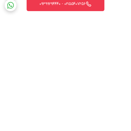
02155407256 - 09399294440
برگشت به بالا
ارسال ویژه
پشتیبانی 12 ساعته