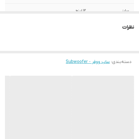
سایز
12 اینچ
عمق نصب
50 میلی‌متر
نظرات
نوع بلندگو
دایره ای , ساب ووفر
وزن
5800 گرم
دسته‌بندی
:
ساب ووفر - Subwoofer
اندازه میدرنج
340x340x200 میلی‌متر