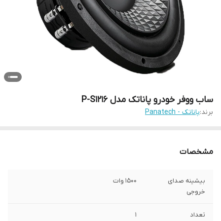
ساب ووفر خودرو پاناتک مدل P-S1216
برند:
پاناتک - Panatech
مشخصات
بیشینه صدای
1500 وات
خروجی
تعداد
1