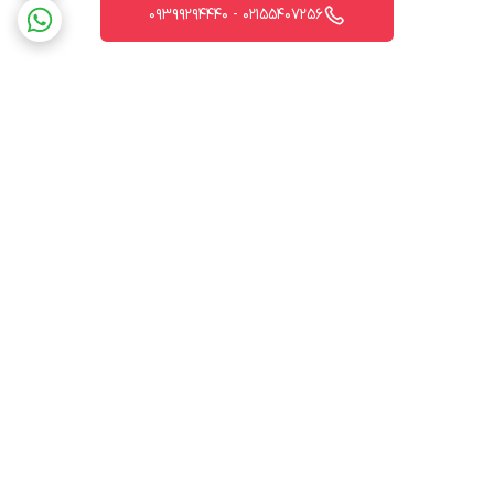
02155407256 - 09399294440
برگشت به بالا
ارسال ویژه
پشتیبانی 12 ساعته