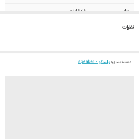
سایز
6 × 9 اینچ
عمق نصب
90 میلی‌متر
نظرات
فرکانس پاسخ‌گویی
65 الی 19000 هرتز
نوع بلندگو
بیضی
دسته‌بندی
:
بلندگو - speaker
وزن
5 گرم
ابعاد
23x16x10 سانتی‌متر