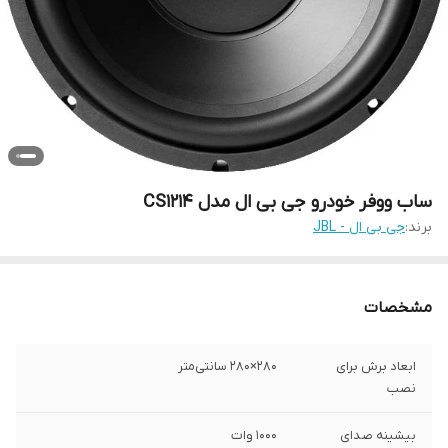
ساب ووفر خودرو جی بی ال مدل CS1214
برند:
جی بی ال - JBL
مشخصات
ابعاد برش برای
280×280 سانتی‌متر
نصب
بیشینه صدای
1000 وات