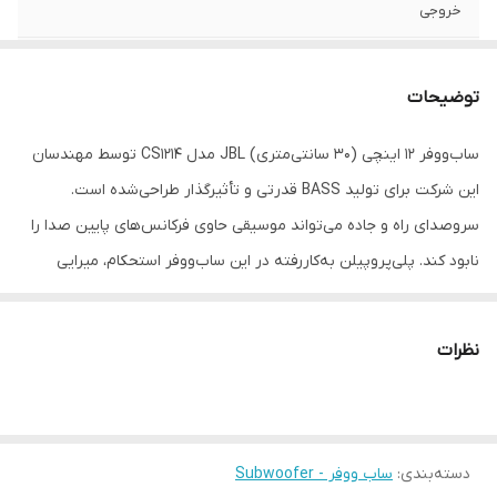
خروجی
تعداد
1
توضیحات
سایز
12 اینچ
ساب‌ووفر 12 اینچی (30 سانتی‌متری) JBL مدل CS1214 توسط مهندسان
عمق نصب
153 میلی‌متر
این شرکت برای تولید BASS قدرتی و تأثیرگذار طراحی‌شده است.
فرکانس پاسخ‌گویی
35-200 هرتز
سروصدای راه و جاده می‌تواند موسیقی حاوی فرکانس‌های پایین صدا را
نابود کند. پلی‌پروپیلن به‌کاررفته در این ساب‌ووفر استحکام، میرایی
نوع بلندگو
دایره ای
داخلی (Internal Damping) مناسبی و مقاومت در برابر شرایط هوایی
وزن
3 گرم
سرد و گرم را ارائه می‌دهد. افزایش BASS کوبشی در این ساب‌ووفر کاملاً
نظرات
مشخص است. این ساب‌ووفر از اسپایدر progressive استفاده می‌کند که
ابعاد
30x30x16 سانتی‌متر
نسبت به اسپایدرهای خطی کنترل بهتری در حرکت دارد و درنهایت
Distortion (اعوجاج) صدا را حتی در صدای بلند کاهش می‌دهد. نصب
ساب‌ووفر CS1214 بسیار آسان است.
دسته‌بندی
:
ساب ووفر - Subwoofer