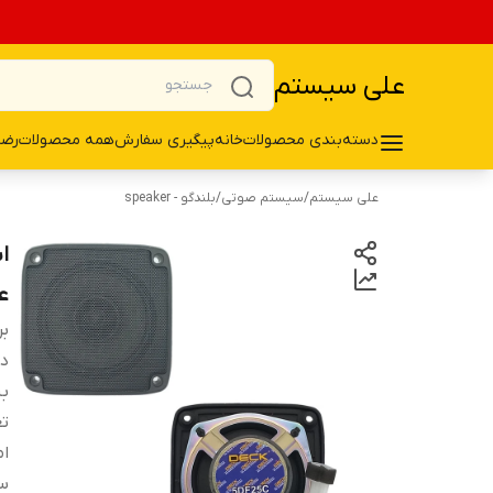
علی سیستم
دسته‌بندی محصولات
خانه
پیگیری سفارش
همه محصولات
رضا
علی سیستم
/
سیستم صوتی
/
بلندگو - speaker
ع
بر
دس
ب
تع
ام
سا