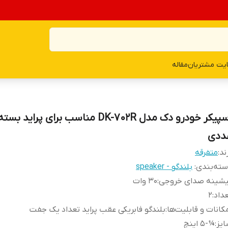
یت مشتریان
مقاله
ددی
ند:
متفرقه
ته‌بندی
:
بلندگو - speaker
یشینه صدای خروجی
:
30 وات
داد
:
2
کانات و قابلیت‌ها
:
بلندگو فابریکی عقب پراید تعداد یک جفت
یز
:
¼-5 اینچ