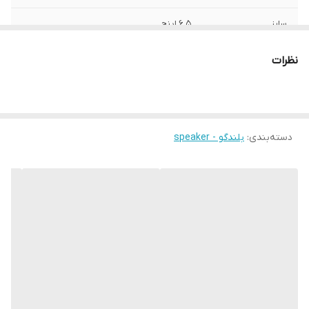
سایز
6.5 اینچ
عمق نصب
55 میلی‌متر
نظرات
فرکانس پاسخ‌گویی
2000 الی 20000 هرتز
نوع بلندگو
اسپیکر کواکسیال
دسته‌بندی
:
بلندگو - speaker
وزن
1000 گرم
اندازه میدرنج
160x160x60 میلی‌متر