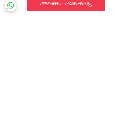
02155407256 - 09399294440
برگشت به بالا
ارسال ویژه
پشتیبانی 12 ساعته