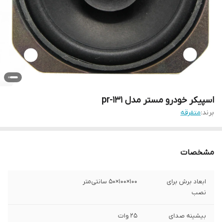
اسپیکر خودرو مستر مدل pr-131
برند:
متفرقه
مشخصات
ابعاد برش برای
100×100×50 سانتی‌متر
نصب
بیشینه صدای
25 وات