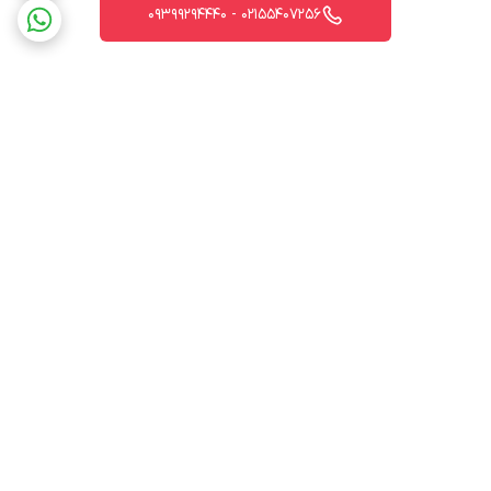
02155407256 - 09399294440
برگشت به بالا
ارسال ویژه
پشتیبانی 12 ساعته