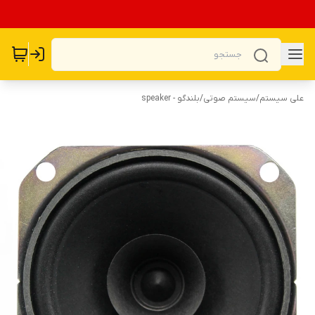
علی سیستم
/
سیستم صوتی
/
بلندگو - speaker