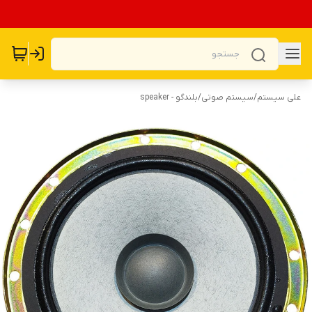
علی سیستم
/
سیستم صوتی
/
بلندگو - speaker