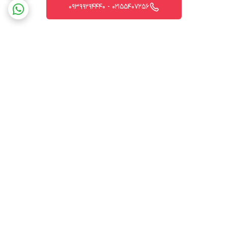
02155407256 - 09399294440
برگشت به بالا
ارسال ویژه
پشتیبانی 12 ساعته