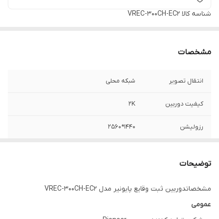
شناسه کالا
VREC-300CH-EC2
مشخصات
انتقال تصویر
شبکه محلی
کیفیت دوربین
2K
رزولیشن
1440*2560
ساپورت حافظه
128 گیگابایت
توضیحات
مشخصاتدوربین ثبت وقایع پایونیر مدل VREC-300CH-EC2
عمومی