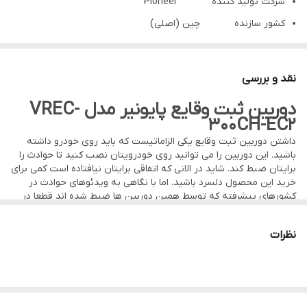
شرکت تولید کننده Pioneer
کشور سازنده چین (اصلی)
مشخصات دوربین
عقب و جلو
جلو
نقد و بررسی
تعداد دوربین
1 عدد
دوربین ثبت وقایع پایونیر مدل VREC-
دوربين
2K 2560*1440
300CH-EC2
نوع دوربین
2K 2560*1440
داشتن دوربین ثبت وقایع یکی الزاماتیست که باید روی خودرو داشته
قابليت‌هاي دوربينپشتیبانی از اپلیکیشن
باشید. این دوربین را می توانید روی خودرویتان نصب کنید تا حوادث را
برایتان ضبط کند. شاید در الانی که اتفاقی برایتان نیافتاده است کمی برای
عکسبرداری
2560*1440
خرید این محصول دلسرد باشید. اما با نگاهی به ویدئوهای حوادث در
کشورهای پیشرفته که توسط همین دوربین ها ضبط شده اند قطعا در
ضبط فیلم
2K
خرید این دوربین ها عجله خواهید کرد.
ضبط صدا
دارد
دوربین های ثبت وقایع
مدل های مختلفی دارند. تفاوت این دوربین ها
نظرات
بیشتر در:
زاویه دید
170 درجه
تعداد دوربین ها
کیفیت لنزها
ارسال ویدیو به مانیتور و ضبط
ندارد
مدل نصب
فیلمبرداری در شب
دارد
امکانات و قابلیت ها
می باشد. خب هر چه کیفیت، تعداد دوربین ها و امکانات آن بالاتر باشد،