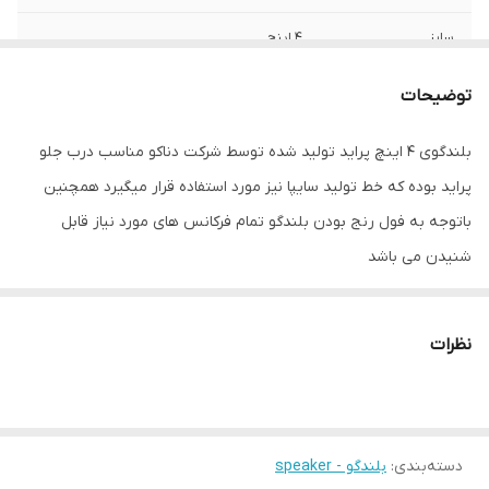
سایز
4 اینچ
عمق نصب
45 میلی‌متر
توضیحات
نوع بلندگو
چهارگوش
بلندگوی 4 اینچ پراید تولید شده توسط شرکت دناکو مناسب درب جلو
پراید بوده که خط تولید سایپا نیز مورد استفاده قرار میگیرد همچنین
وزن
408 گرم
باتوجه به فول رنج بودن بلندگو تمام فرکانس های مورد نیاز قابل
اندازه میدرنج
102x102x52 میلی‌متر
شنیدن می باشد
نظرات
دسته‌بندی
:
بلندگو - speaker