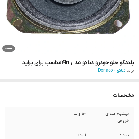
بلندگو جلو خودرو دناکو مدل 4in مناسب برای پراید
برند:
دناکو - Denaco
مشخصات
بیشینه صدای
50 وات
خروجی
تعداد
1 عدد