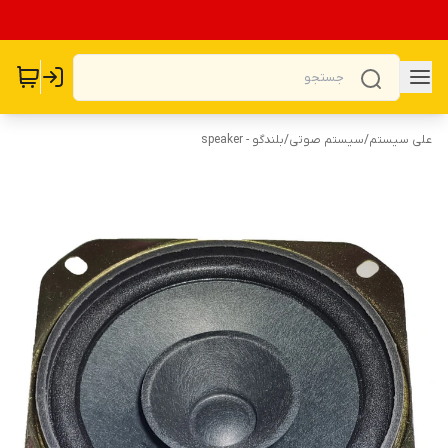
علی سیستم
/
سیستم صوتی
/
بلندگو - speaker