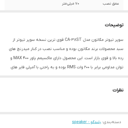
عمق نصب
70 میلی‌متر
نوع بلندگو
توییتر
توضیحات
وزن
750 گرم
سوپر تیوتر مگاتون مدل CA-38ST قوی ترین نسخه سوپر تیوتر از
اندازه میدرنج
90x90x70 میلی‌متر
سبد محصولات برند مگاتون بوده و مناسب نصب در کنار میدرنج های
رده بالا و قوی بازار است. این محصول دارای ماکسیمم پاور 400 MAX و
توان مداومی برابر با 200 وات RMS بوده و به راحتی با آمپلی فایر های
بالای 60 آرامسی نصب و راه اندازی می شود. در کنار این محصول یک عدد
خازن 3.3 میکروفاراد نیز تعبیه شده است که برای نصب حتما باید آن را
نظرات
در مدار قرار دهید تا از آسیب دیدن محصول جلوگیری کنید؛ اگر این
خازن را در مدار سوپر تیوتر قرار ندهید، بدون شک به سرعت سوپر تیوتر
شما خواهد سوخت. این محصول دارای مقاومت و امپدانس 4 اهمی بوده
دسته‌بندی
:
بلندگو - speaker
و شما می توانید که این محصول را به راحتی با آمپلی فایر های استریو دو